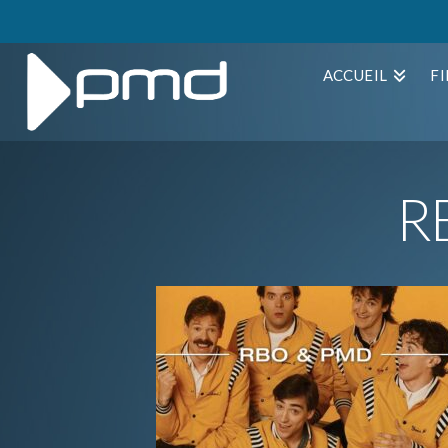
ACCUEIL
F
R