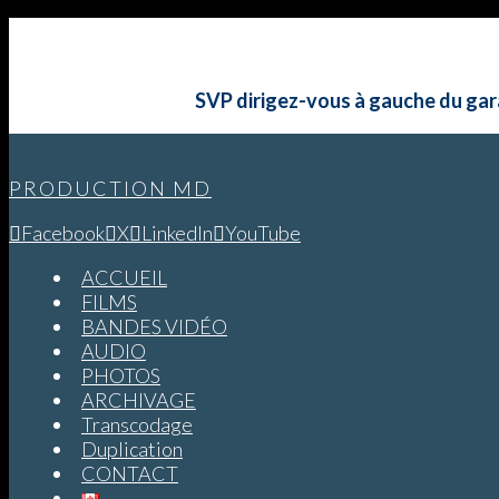
SVP dirigez-vous à gauche du gara
PRODUCTION MD
Facebook
X
LinkedIn
YouTube
ACCUEIL
FILMS
BANDES VIDÉO
AUDIO
PHOTOS
ARCHIVAGE
Transcodage
Duplication
CONTACT