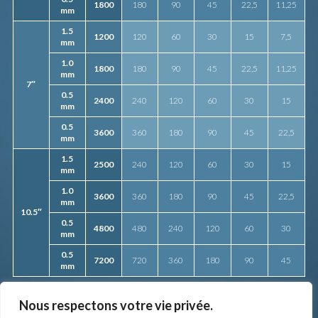
1800
180
90
45
22,5
11,25
mm
1.5
1200
120
60
30
15
7,5
mm
1.0
1800
180
90
45
22,5
11,25
mm
7″
0.5
2400
240
120
60
30
15
mm
0.5
3600
360
180
90
45
22,5
mm
1.5
2500
240
120
60
30
15
mm
1.0
3600
360
180
90
45
22,5
mm
10.5″
0.5
4800
480
240
120
60
30
mm
0.5
7200
720
360
180
90
45
mm
Nous respectons votre vie privée.